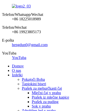
Telefon/Whatsapp/Wechat
+86 18225018989
Telefon/Wechat
+86 19923805173
E-pošta
hengdun0@gmail.com
YouTuba
YouTuba
Domov
O nas
Izdelki
Pokajoči Boba
Tapiokini biseri
Prašek za mehurčkasti čaj
Mlečni čaj v prahu
Prašek iz mlečne kapice
Prašek za puding
Sok v prahu
Zdrobljen led v prahu