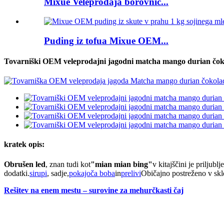
Mixue Veleprodaja borovnic...
Puding iz tofua Mixue OEM...
Tovarniški OEM veleprodajni jagodni matcha mango durian čokol
kratek opis:
Obrušen led
, znan tudi kot
"mian mian bing"
v kitajščini je prilju
dodatki.
sirupi
, sadje,
pokajoča boba
in
prelivi
Običajno postreženo v skle
Rešitev na enem mestu – surovine za mehurčkasti čaj