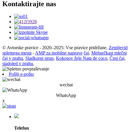
Kontaktirajte nas
© Avtorske pravice - 2020–2025: Vse pravice pridržane.
Zemljevid
spletnega mesta
-
AMP za mobilne naprave
čaj
,
Mehurčkast mlečni
čaj v prahu
,
Sladkorni sirup
,
Kokosov žele Nata de coco
,
Črni čaj
,
sladoled v prahu
,
Pošlji e-pošto
wechat
WhatsApp
x
Telefon