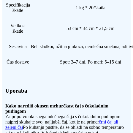
Specifikacija
1 kg * 20/škatla
škatle
Velikost
53 cm * 34 cm * 21,5 cm
škatle
Sestavina
Beli sladkor, užitna glukoza, nemlečna smetana, aditivi
Čas dostave
Spot: 3–7 dni, Po meri: 5–15 dni
Uporaba
Kako narediti okusen mehurčkast čaj s čokoladnim
pudingom
Za pripravo okusnega mlečnega čaja s čokoladnim pudingom
najprej skuhajte svoj najljubši čaj, kot je na primer
črni čaj ali
zeleni čaj
Po kuhanju pustite, da se ohladi na sobno temperaturo
ali pa v hladilniku. V ločeni skledi zmešajte nekaj