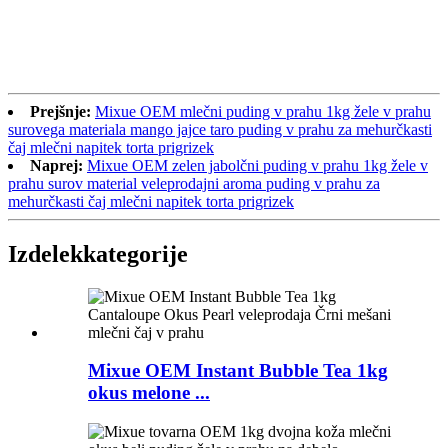
Prejšnje:
Mixue OEM mlečni puding v prahu 1kg žele v prahu
surovega materiala mango jajce taro puding v prahu za mehurčkasti
čaj mlečni napitek torta prigrizek
Naprej:
Mixue OEM zelen jabolčni puding v prahu 1kg žele v
prahu surov material veleprodajni aroma puding v prahu za
mehurčkasti čaj mlečni napitek torta prigrizek
Izdelek
kategorije
Mixue OEM Instant Bubble Tea 1kg
okus melone ...