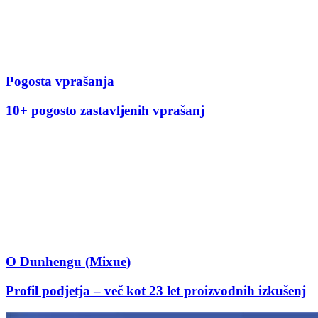
Pogosta vprašanja
10+ pogosto zastavljenih vprašanj
O Dunhengu (Mixue)
Profil podjetja – več kot 23 let proizvodnih izkušenj