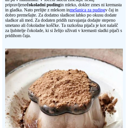
pripravljene
čokoladni puding
in mleko, dokler zmes ni kremasta
in gladka. Nato prelijte z mlekom in
mešanica za puding
v čaj in
dobro premešajte. Za dodatno sladkost lahko po okusu dodate
sladkor ali med. Za dodaten pridih razvajanja dodajte stepeno
smetano ali čokoladne koščke. Ta razkošna pijača je kot nalašč
za ljubitelje čokolade, ki si želijo uživati ​​v kremasti sladki pijači s
pridihom čaja.