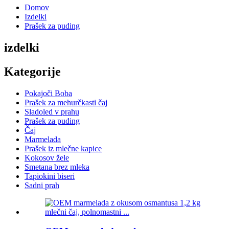
Domov
Izdelki
Prašek za puding
izdelki
Kategorije
Pokajoči Boba
Prašek za mehurčkasti čaj
Sladoled v prahu
Prašek za puding
Čaj
Marmelada
Prašek iz mlečne kapice
Kokosov žele
Smetana brez mleka
Tapiokini biseri
Sadni prah