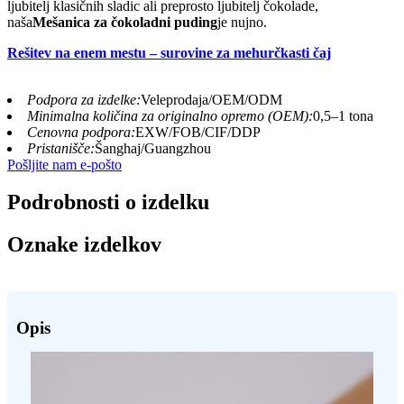
ljubitelj klasičnih sladic ali preprosto ljubitelj čokolade,
naša
Mešanica za čokoladni puding
je nujno.
Rešitev na enem mestu – surovine za mehurčkasti čaj
Podpora za izdelke:
Veleprodaja/OEM/ODM
Minimalna količina za originalno opremo (OEM):
0,5–1 tona
Cenovna podpora:
EXW/FOB/CIF/DDP
Pristanišče:
Šanghaj/Guangzhou
Pošljite nam e-pošto
Podrobnosti o izdelku
Oznake izdelkov
Opis