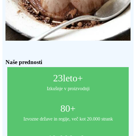
Naše prednosti
23
leto+
Izkušnje v proizvodnji
80
+
Izvozne države in regije, več kot 20.000 strank