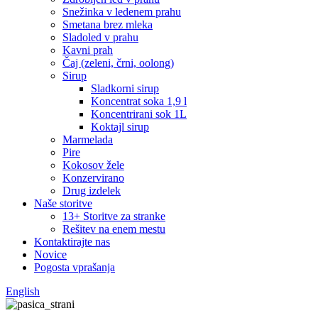
Snežinka v ledenem prahu
Smetana brez mleka
Sladoled v prahu
Kavni prah
Čaj (zeleni, črni, oolong)
Sirup
Sladkorni sirup
Koncentrat soka 1,9 l
Koncentrirani sok 1L
Koktajl sirup
Marmelada
Pire
Kokosov žele
Konzervirano
Drug izdelek
Naše storitve
13+ Storitve za stranke
Rešitev na enem mestu
Kontaktirajte nas
Novice
Pogosta vprašanja
English