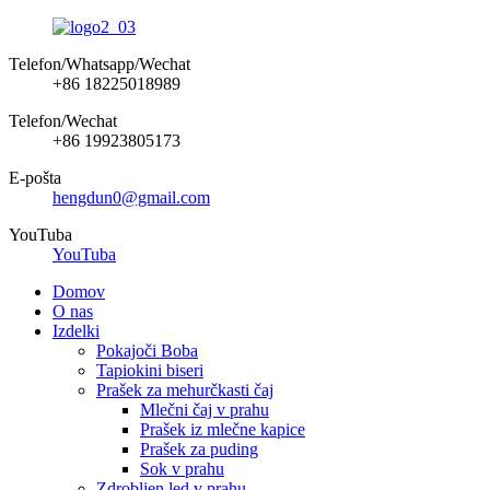
Telefon/Whatsapp/Wechat
+86 18225018989
Telefon/Wechat
+86 19923805173
E-pošta
hengdun0@gmail.com
YouTuba
YouTuba
Domov
O nas
Izdelki
Pokajoči Boba
Tapiokini biseri
Prašek za mehurčkasti čaj
Mlečni čaj v prahu
Prašek iz mlečne kapice
Prašek za puding
Sok v prahu
Zdrobljen led v prahu