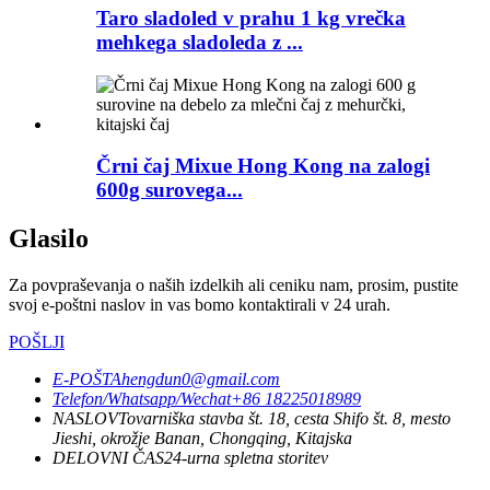
Taro sladoled v prahu 1 kg vrečka
mehkega sladoleda z ...
Črni čaj Mixue Hong Kong na zalogi
600g surovega...
Glasilo
Za povpraševanja o naših izdelkih ali ceniku nam, prosim, pustite
svoj e-poštni naslov in vas bomo kontaktirali v 24 urah.
POŠLJI
E-POŠTA
hengdun0@gmail.com
Telefon/Whatsapp/Wechat
+86 18225018989
NASLOV
Tovarniška stavba št. 18, cesta Shifo št. 8, mesto
Jieshi, okrožje Banan, Chongqing, Kitajska
DELOVNI ČAS
24-urna spletna storitev