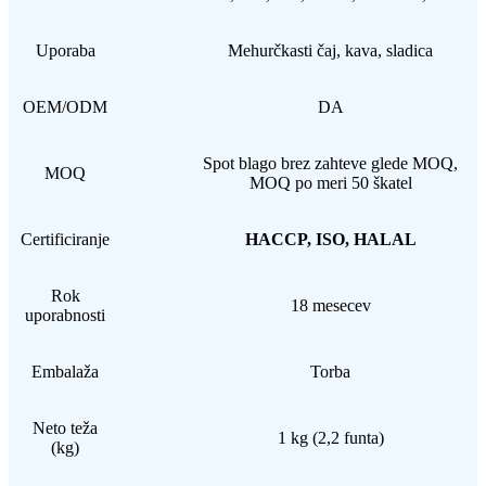
Uporaba
Mehurčkasti čaj, kava, sladica
OEM/ODM
DA
Spot blago brez zahteve glede MOQ,
MOQ
MOQ po meri 50 škatel
Certificiranje
HACCP, ISO, HALAL
Rok
18 mesecev
uporabnosti
Embalaža
Torba
Neto teža
1 kg (2,2 funta)
(kg)