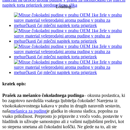
Loading...
kratek opis:
Prašek za mešanico čokoladnega pudinga
– okusna poslastica, ki
bo zagotovo navdušila vsakega ljubitelja čokolade! Narejena iz
visokokakovostnega kakava v prahu in drugih naravnih sestavin,
naša
mešanica za puding
je gladka in okusna sladica, popolna za
vsako priložnost. Preprosto jo pripravite z vročo vodo, postavite v
hladilnik in uživajte samostojno ali z vašimi najljubšimi prelivi, kot
so stepena smetana ali čokoladni koščki. Ne glede na to, ali ste