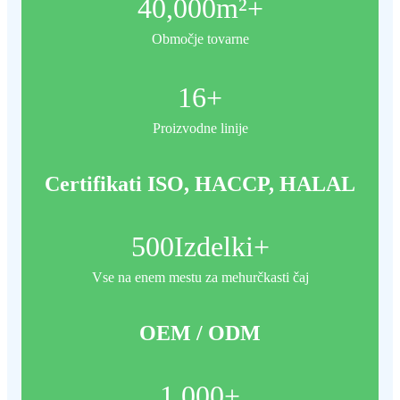
40,000
m²+
Območje tovarne
16
+
Proizvodne linije
Certifikati ISO, HACCP, HALAL
500
Izdelki+
Vse na enem mestu za mehurčkasti čaj
OEM / ODM
1,000
+